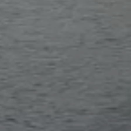
Velkommen til
Båtsfjord Havn!